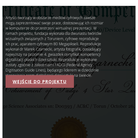
Artyści tworzący w obszarze mediów cyfrowych zawsze
mogą zaprezentować swoje prace, dostosowując ich rozmiar
w komputerze do przestrzeni wirtualnej prezentacji. W
ramach projektu, fundacja wykonała dla dwunastu twórców
wizualnych związanych z Toruniem, cyfrowe reprodukcje
ich prac, aparatem cyfrowym 80 Megapikseli. Reprodukcje
wykonał dr Marek Czarnecki, artysta fotografik, posiadający
najwyższy na poziomie 4. gwiazdek certyfikat kompetencji
digitalizacji płaskich dzieł sztuki. Reprodukcje wykonane
zostały zgodnie z zaleceniami FADGI (Federal Agency
Digitisation Guide Lines), będącego liderem w dziedzinie
stanowienia norm digitalizacji dzieł sztuki na świecie.
WEJŚCIE DO PROJEKTU