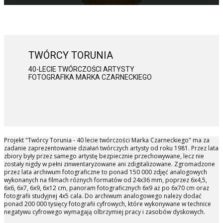
TWÓRCY TORUNIA
40-LECIE TWÓRCZOŚCI ARTYSTY
FOTOGRAFIKA MARKA CZARNECKIEGO
Projekt "Twórcy Torunia - 40 lecie twórczości Marka Czarneckiego" ma za
zadanie zaprezentowanie działań twórczych artysty od roku 1981. Przez lata
zbiory były przez samego artystę bezpiecznie przechowywane, lecz nie
zostały nigdy w pełni zinwentaryzowane ani zdigitalizowane. Zgromadzone
przez lata archiwum fotograficzne to ponad 150 000 zdjęć analogowych
wykonanych na filmach różnych formatów od 24x36 mm, poprzez 6x4,5,
6x6, 6x7, 6x9, 6x12 cm, panoram fotograficznych 6x9 aż po 6x70 cm oraz
fotografii studyjnej 4x5 cala. Do archiwum analogowego należy dodać
ponad 200 000 tysięcy fotografii cyfrowych, które wykonywane w technice
negatywu cyfrowego wymagają olbrzymiej pracy i zasobów dyskowych.