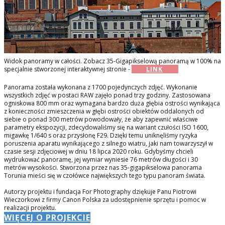
Widok panoramy w całości. Zobacz 35-Gigapikselową panoramą w 100% na
specjalnie stworzonej interaktywnej stronie -
LINK
Panorama została wykonana z 1700 pojedynczych zdjęć. Wykonanie
wszystkich zdjęć w postaci RAW zajęło ponad trzy godziny. Zastosowana
ogniskowa 800 mm oraz wymagana bardzo duża głębia ostrości wynikająca
z konieczności zmieszczenia w głębi ostrości obiektów oddalonych od
siebie o ponad 300 metrów powodowały, że aby zapewnić właściwe
parametry ekspozycji, zdecydowaliśmy się na wariant czułości ISO 1600,
migawkę 1/640 s oraz przysłonę F29. Dzięki temu uniknęliśmy ryzyka
poruszenia aparatu wynikającego z silnego wiatru, jaki nam towarzyszył w
czasie sesji zdjęciowej w dniu 18 lipca 2020 roku. Gdybyśmy chcieli
wydrukować panoramę, jej wymiar wyniesie 76 metrów długości i 30
metrów wysokości. Stworzona przez nas 35-gigapikselowa panorama
Torunia mieści się w czołówce największych tego typu panoram świata.
Autorzy projektu i fundacja For Photography dziękuje Panu Piotrowi
Wieczorkowi z firmy Canon Polska za udostępnienie sprzętu i pomoc w
realizacji projektu.
WIĘCEJ O PROJEKCIE