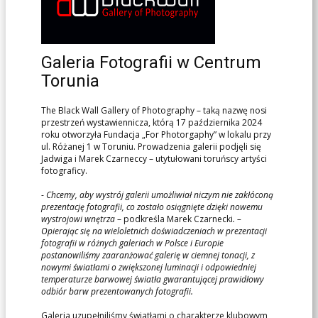
Galeria Fotografii w Centrum
Torunia
The Black Wall Gallery of Photography – taką nazwę nosi
przestrzeń wystawiennicza, którą 17 października 2024
roku otworzyła Fundacja „For Photorgaphy” w lokalu przy
ul. Różanej 1 w Toruniu. Prowadzenia galerii podjęli się
Jadwiga i Marek Czarneccy – utytułowani toruńscy artyści
fotograficy.
-
Chcemy, aby wystrój galerii umożliwiał niczym nie zakłóconą
prezentację fotografii, co zostało osiągnięte dzięki nowemu
wystrojowi wnętrza
– podkreśla Marek Czarnecki
. –
Opierając się na wieloletnich doświadczeniach w prezentacji
fotografii w różnych galeriach w Polsce i Europie
postanowiliśmy zaaranżować galerię w ciemnej tonacji, z
nowymi światłami o zwiększonej luminacji i odpowiedniej
temperaturze barwowej światła gwarantującej prawidłowy
odbiór barw prezentowanych fotografii.
Galeria uzupełniliśmy światłami o charakterze klubowym,