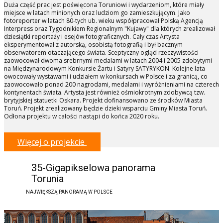
Duża część prac jest poświęcona Toruniowi i wydarzeniom, które miały
miejsce w latach minionych oraz ludziom go zamieszkującym. Jako
fotoreporter w latach 80-tych ub. wieku współpracował Polską Agencją
Interpress oraz Tygodnikiem Regionalnym "Kujawy" dla których zrealizował
dziesiątki reportaży i esejów fotograficznych. Cały czas Artysta
eksperymentował z autorską, osobistą fotografią i był bacznym
obserwatorem otaczającego świata. Sceptyczny ogląd rzeczywistości
zaowocował dwoma srebrnymi medalami w latach 2004 i 2005 zdobytymi
na Międzynarodowym Konkursie Żartu i Satyry SATYRYKON. Kolejne lata
owocowały wystawami i udziałem w konkursach w Polsce i za granicą, co
zaowocowało ponad 200 nagrodami, medalami i wyróżnieniami na czterech
kontynentach świata. Artysta jest również ośmiokrotnym zdobywcą tzw.
brytyjskiej statuetki Oskara. Projekt dofinansowano ze środków Miasta
Toruń. Projekt zrealizowany będzie dzieki wsparciu Gminy Miasta Toruń.
Odłona projektu w całości nastąpi do końca 2020 roku.
Więcej o projekcie
35-Gigapikselowa panorama
Torunia
NAJWIĘKSZĄ PANORAMĄ W POLSCE