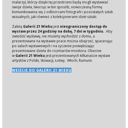
malarzy), którzy dzięki tej przestrzeni będą mogli wystawiać
swoje dzieła, tworząc w ten sposób, nowoczesną formę
komunikowania się z odbiorcami fotografii i pozostałych sztuk
wizualnych, jak również z kolekcjonerami dzieł sztuki.
Zaletą
Galerii 21 Wieku
jest
nieograniczony dostęp do
wystaw przez 24 godziny na dobę, 7 dni w tygodniu.
Aby
zwiedzić wystawę, nie musimy wychodzić z domu, a
prezentowane na wystawie prace można obejrzeć, spacerując
po salach wystawowych i na życzenie powiększając
prezentowane dzieła do rozmiarów monitora. Obecnie
w
Galerii 21 Wieku
jest prezentowanych kilkanaście wystaw
artystów z Polski, Słowacji, Łotwy, Włoch, Rumunii.
WEJŚCIE DO GALERII 21 WIEKU